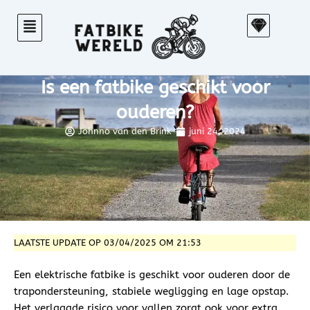
Ga
S
naar
k
de
e
inhoud
t
Is een fatbike geschikt voor
c
h
ouderen?
Johnno van den Brink
juni 24, 2024
LAATSTE UPDATE OP 03/04/2025 OM 21:53
Een elektrische fatbike is geschikt voor ouderen door de
trapondersteuning, stabiele wegligging en lage opstap.
Het verlaagde risico voor vallen zorgt ook voor extra