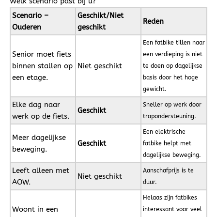
Welk scenario past bij u?
Scenario –
Geschikt/Niet
Reden
Ouderen
geschikt
Een fatbike tillen naar
Senior moet fiets
een verdieping is niet
binnen stallen op
Niet geschikt
te doen op dagelijkse
een etage.
basis door het hoge
gewicht.
Elke dag naar
Sneller op werk door
Geschikt
werk op de fiets.
trapondersteuning.
Een elektrische
Meer dagelijkse
Geschikt
fatbike helpt met
beweging.
dagelijkse beweging.
Leeft alleen met
Aanschafprijs is te
Niet geschikt
AOW.
duur.
Helaas zijn fatbikes
Woont in een
interessant voor veel