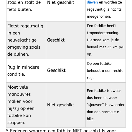
stad en stalt de
Niet geschikt
dieven
en worden ze
fiets buiten.
regelmatig ’s nachts
meegenomen.
Fietst regelmatig
Een fatbike heeft
in een
trapondersteuning.
heuvelachtige
Geschikt
Hiermee kom je de
omgeving zoals
heuvel met 25 km p/u
de duinen.
op.
Op een fatbike
Rug in mindere
Geschikt
behoudt u een rechte
conditie.
rug.
Moet vele
Een fatbike is zwaar,
manouvres
dus heen en weer
maken voor
Niet geschikt
“sjouwen” is zwaarder
hij/zij op een
dan een normale e-
fatbike kan
bike.
stappen.
5 Redenen waarom een fatbike NIET geschikt is voor