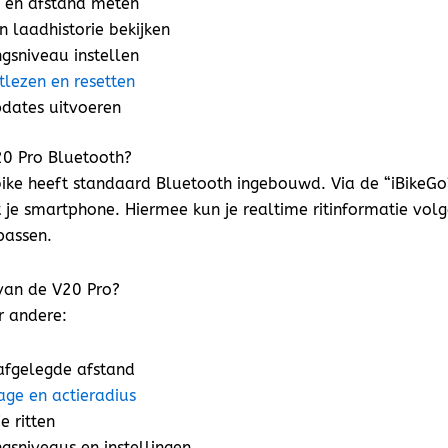
d en afstand meten
n laadhistorie bekijken
gsniveau instellen
tlezen en resetten
dates uitvoeren
20 Pro Bluetooth?
bike heeft standaard Bluetooth ingebouwd. Via de “iBikeGo
 je smartphone. Hiermee kun je realtime ritinformatie volg
passen.
van de V20 Pro?
r andere:
afgelegde afstand
ge en actieradius
e ritten
gsniveaus en instellingen