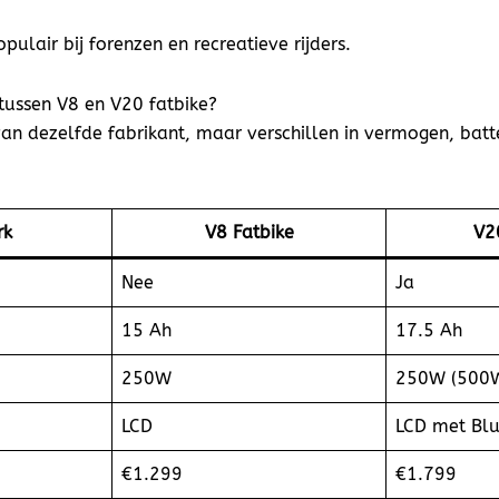
pulair bij forenzen en recreatieve rijders.
 tussen V8 en V20 fatbike?
an dezelfde fabrikant, maar verschillen in vermogen, batte
rk
V8 Fatbike
V2
Nee
Ja
15 Ah
17.5 Ah
250W
250W (500W
LCD
LCD met Bl
€1.299
€1.799