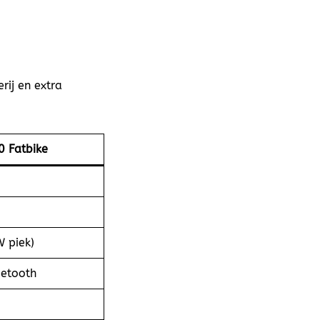
rij en extra
0 Fatbike
 piek)
uetooth