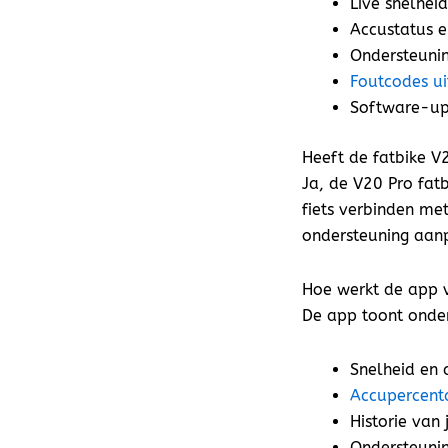
Live snelhei
Accustatus e
Ondersteunin
Foutcodes ui
Software-up
Heeft de fatbike V
Ja, de V20 Pro fat
fiets verbinden met
ondersteuning aan
Hoe werkt de app 
De app toont onde
Snelheid en 
Accupercenta
Historie van j
Ondersteunin