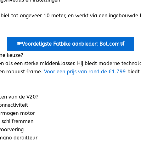
tabiel tot ongeveer 10 meter, en werkt via een ingebouwd
💸Voordeligste
Fatbike aanbieder: Bol.com🛒
mme keuze?
n als een sterke middenklasser. Hij biedt moderne technolo
en robuust frame.
Voor een prijs van rond de €1.799
biedt 
elen van de V20?
nnectiviteit
ermogen motor
 schijfremmen
voorvering
mano derailleur