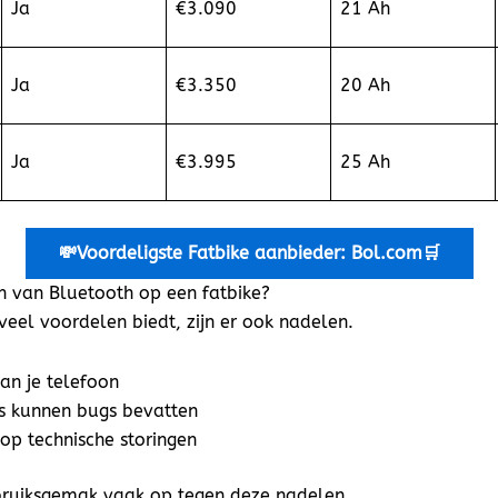
Ja
€3.090
21 Ah
Ja
€3.350
20 Ah
Ja
€3.995
25 Ah
💸Voordeligste
Fatbike aanbieder: Bol.com🛒
n van Bluetooth op een fatbike?
eel voordelen biedt, zijn er ook nadelen.
van je telefoon
 kunnen bugs bevatten
op technische storingen
bruiksgemak vaak op tegen deze nadelen.