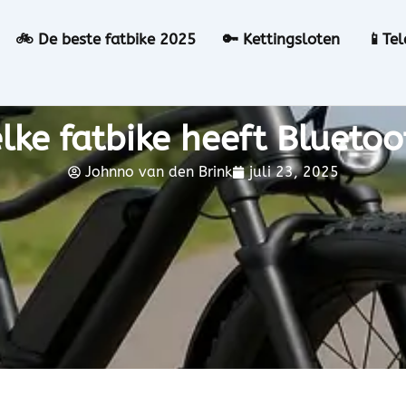
🚲 De beste fatbike 2025
🔑 Kettingsloten
📱Te
lke fatbike heeft Bluetoo
Johnno van den Brink
juli 23, 2025