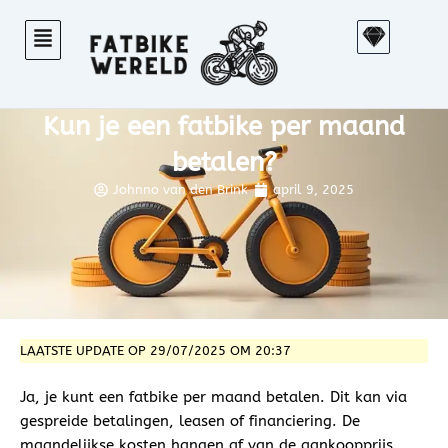
Ga
S
naar
k
de
e
inhoud
t
Kun je een fatbike per maand
c
h
betalen?
Johnno van den Brink
april 9, 2025
LAATSTE UPDATE OP 29/07/2025 OM 20:37
Ja, je kunt een fatbike per maand betalen. Dit kan via
gespreide betalingen, leasen of financiering. De
maandelijkse kosten hangen af van de aankoopprijs,