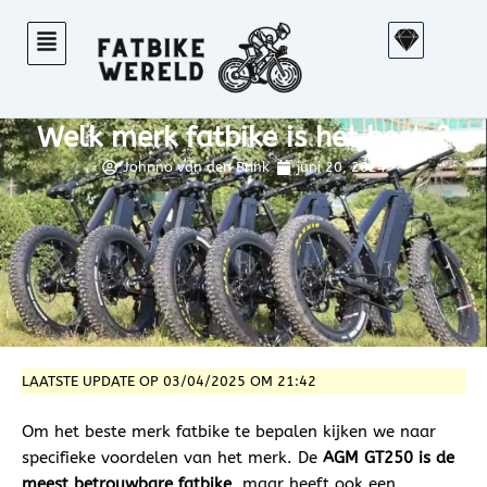
Ga
S
naar
k
de
e
inhoud
t
Welk merk fatbike is het beste?
c
h
Johnno van den Brink
juni 20, 2024
LAATSTE UPDATE OP 03/04/2025 OM 21:42
Om het beste merk fatbike te bepalen kijken we naar
specifieke voordelen van het merk. De
AGM GT250 is de
meest betrouwbare fatbike
, maar heeft ook een