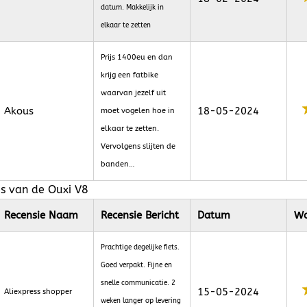
datum. Makkelijk in
elkaar te zetten
Prijs 1400eu en dan
krijg een fatbike
waarvan jezelf uit
Akous
18-05-2024
moet vogelen hoe in
elkaar te zetten.
Vervolgens slijten de
banden…
es van de Ouxi V8
Recensie Naam
Recensie Bericht
Datum
Wa
Prachtige degelijke fiets.
Goed verpakt. Fijne en
snelle communicatie. 2
15-05-2024
Aliexpress shopper
weken langer op levering