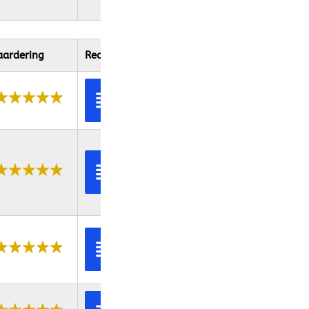
ardering
Recensie link
Bekijk
recensie
Bekijk
recensie
Bekijk
recensie
Bekijk