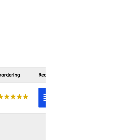
ardering
Recensie link
Bekijk
recensie