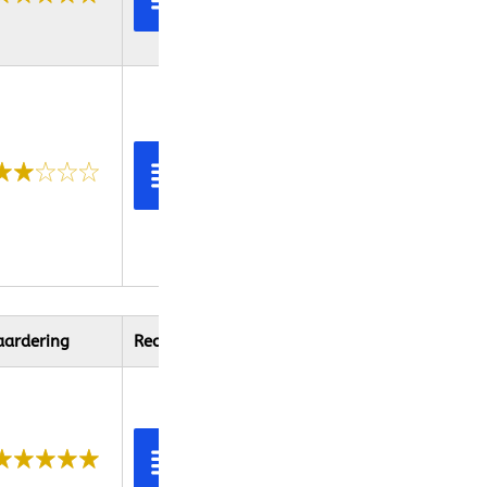
recensie
Bekijk
recensie
ardering
Recensie link
Bekijk
recensie