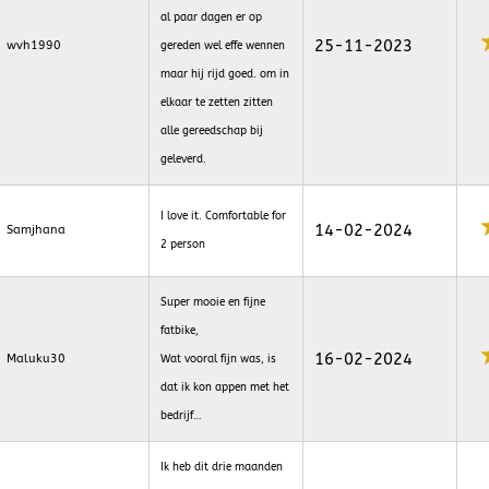
al paar dagen er op
25-11-2023
wvh1990
gereden wel effe wennen
maar hij rijd goed. om in
elkaar te zetten zitten
alle gereedschap bij
geleverd.
I love it. Comfortable for
14-02-2024
Samjhana
2 person
Super mooie en fijne
fatbike,
16-02-2024
Maluku30
Wat vooral fijn was, is
dat ik kon appen met het
bedrijf…
Ik heb dit drie maanden