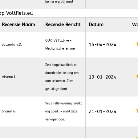
ben er erg blij mee!
p Voltfiets.eu
Recensie Naam
Recensie Bericht
Datum
Wa
OUXI V8 Fatbike –
15-04-2024
Jolanda v.D.
Mechanische remmen
Zeer hoge kwaliteit en
duurde niet te lang om
19-01-2024
Alvena L.
aan te komen. Zeer
gelukkige klant.
Vrij snelle levering. Werkt
21-01-2024
Shaun G.
erg goed. Ik raad deze
verkoper aan.