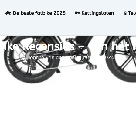
🚲 De beste fatbike 2025
🔑 Kettingsloten
📱Te
ike Recensies – van het 
Johnno van den Brink
mei 28, 2024