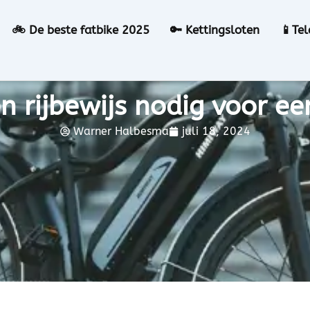
🚲 De beste fatbike 2025
🔑 Kettingsloten
📱Te
n rijbewijs nodig voor ee
Warner Halbesma
juli 18, 2024