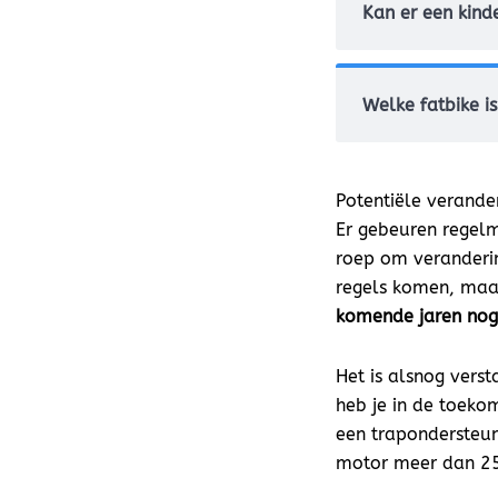
Kan er een kinde
Welke fatbike i
Potentiële verande
Er gebeuren regel
roep om veranderin
regels komen, maar 
komende jaren nog s
Het is alsnog verst
heb je in de toekom
een trapondersteun
motor meer dan 25