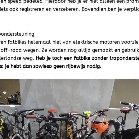
een speed pedelec. Hierdoor heb je er niet alleen een bromf
iets ook registreren en verzekeren. Bovendien ben je verpl
pondersteuning
ren fatbikes helemaal niet van elektrische motoren voorzi
 off-road wegen. Ze worden nog altijd gemaakt en gebruikt
ederlandse weg.
Heb je toch een fatbike zonder traponderst
: je hebt dan sowieso geen rijbewijs nodig.