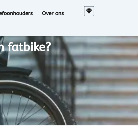
S
lefoonhouders
Over ons
k
e
t
c
h
n fatbike?