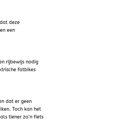
mdat deze
 en een
n rijbewijs nodig
trische fatbikes
en dat er geen
uiken. Toch kan het
ls tiener zo’n fiets