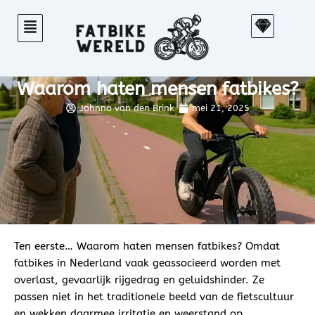
Ga
S
naar
k
de
e
inhoud
t
Waarom haten mensen fatbikes?
c
h
Johnno van den Brink
mei 21, 2025
Ten eerste… Waarom haten mensen fatbikes? Omdat
fatbikes in Nederland vaak geassocieerd worden met
overlast, gevaarlijk rijgedrag en geluidshinder. Ze
passen niet in het traditionele beeld van de fietscultuur
en wekken daarmee irritatie en weerstand op.