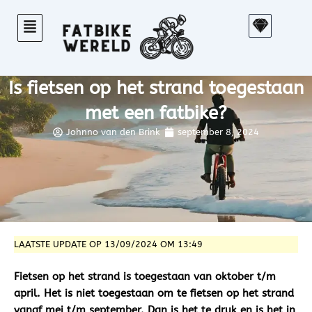
Ga
S
naar
k
de
e
inhoud
t
Is fietsen op het strand toegestaan
c
h
met een fatbike?
Johnno van den Brink
september 8, 2024
LAATSTE UPDATE OP 13/09/2024 OM 13:49
Fietsen op het strand is toegestaan van oktober t/m
april. Het is niet toegestaan om te fietsen op het strand
vanaf mei t/m september. Dan is het te druk en is het in