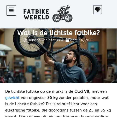
Ga
S
naar
k
de
e
inhoud
t
Wat is de lichtste fatbike?
c
h
Johnno van den Brink
april 16, 2025
De lichtste fatbike op de markt is de
Ouxi V8
, met een
gewicht
van ongeveer
25 kg
zonder pedalen, maar wat
is de lichtste fatbike? Dit is relatief licht voor een
elektrische fatbike, die doorgaans tussen de 25 en 35 kg
weegt. Dankzij een aluminium frame en hoogwaardige