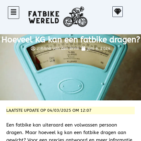
Ga
S
naar
k
de
e
inhoud
t
Hoeveel KG kan een fatbike dragen?
c
h
Johnno van den Brink
juni 4, 2024
LAATSTE UPDATE OP 04/03/2025 OM 12:07
Een fatbike kan uiteraard een volwassen persoon
dragen. Maar hoeveel kg kan een fatbike dragen aan
gewicht? Voor een precies antwoord en meer informatie