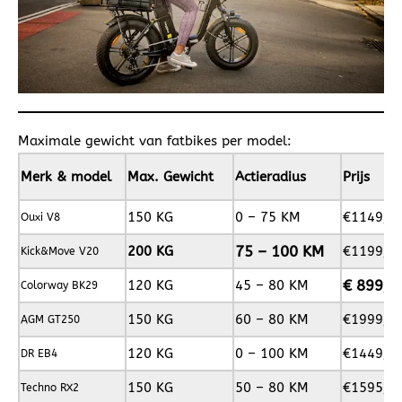
Maximale gewicht van fatbikes per model:
Merk & model
Max. Gewicht
Actieradius
Prijs
150 KG
0 – 75 KM
€1149,-
Ouxi V8
75 – 100 KM
200 KG
€1199,-
Kick&Move V20
€ 899,-
120 KG
45 – 80 KM
Colorway BK29
150 KG
60 – 80 KM
€1999,-
AGM GT250
120 KG
0 – 100 KM
€1449,-
DR EB4
150 KG
50 – 80 KM
€1595,-
Techno RX2