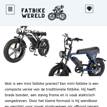
Ga
S
naar
k
de
e
inhoud
t
Wat is een mini fatbike?
c
h
Johnno van den Brink
februari 26, 2025
Wat is een mini fatbike precies? Een mini fatbike is een
compacte versie van de traditionele fatbike. Hij heeft
brede banden, een stevig frame en is vaak elektrisch
aangedreven. Door het kleine formaat is hij wendbaar
en geschikt voor zowel stadsverkeer als offroad terrein.