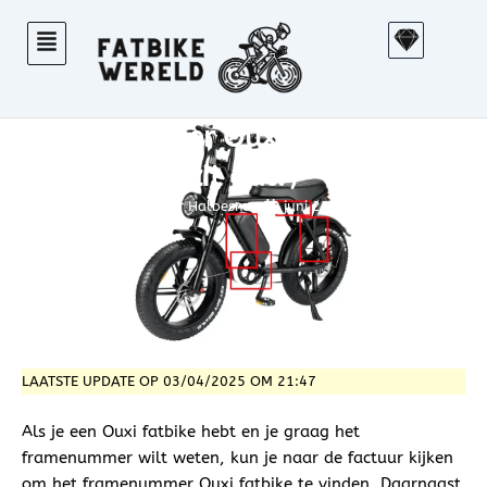
Ga
S
naar
k
de
e
inhoud
t
Framenummer Ouxi fatbike (waar
c
h
zit dat?)
Warner Halbesma
juni 25, 2024
LAATSTE UPDATE OP 03/04/2025 OM 21:47
Als je een Ouxi fatbike hebt en je graag het
framenummer wilt weten, kun je naar de factuur kijken
om het framenummer Ouxi fatbike te vinden. Daarnaast