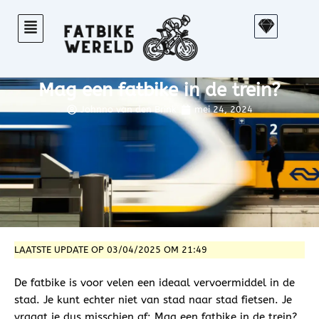
Ga
S
naar
k
de
e
inhoud
t
Mag een fatbike in de trein?
c
h
Johnno van den Brink
mei 24, 2024
LAATSTE UPDATE OP 03/04/2025 OM 21:49
De fatbike is voor velen een ideaal vervoermiddel in de
stad. Je kunt echter niet van stad naar stad fietsen. Je
vraagt je dus misschien af: Mag een fatbike in de trein?