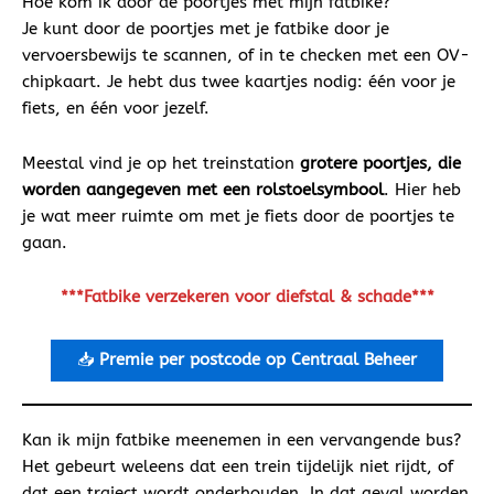
Hoe kom ik door de poortjes met mijn fatbike?
Je kunt door de poortjes met je fatbike door je
vervoersbewijs te scannen, of in te checken met een OV-
chipkaart. Je hebt dus twee kaartjes nodig: één voor je
fiets, en één voor jezelf.
Meestal vind je op het treinstation
grotere poortjes, die
worden aangegeven met een rolstoelsymbool
. Hier heb
je wat meer ruimte om met je fiets door de poortjes te
gaan.
***Fatbike verzekeren voor diefstal & schade***
📥
Premie per postcode op Centraal Beheer
Kan ik mijn fatbike meenemen in een vervangende bus?
Het gebeurt weleens dat een trein tijdelijk niet rijdt, of
dat een traject wordt onderhouden. In dat geval worden